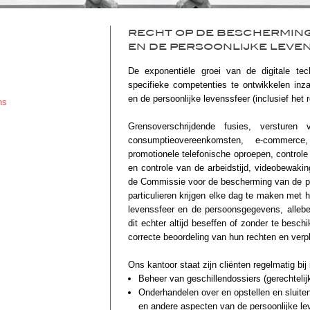
RECHT OP DE BESCHERMIN
EN DE PERSOONLIJKE LEVE
De exponentiële groei van de digitale te
specifieke competenties te ontwikkelen i
en de persoonlijke levenssfeer (inclusief het 
ns
Grensoverschrijdende fusies, versturen
consumptieovereenkomsten, e-commerce,
promotionele telefonische oproepen, controle
en controle van de arbeidstijd, videobewaking
de Commissie voor de bescherming van de per
particulieren krijgen elke dag te maken met 
levenssfeer en de persoonsgegevens, allebe
dit echter altijd beseffen of zonder te besc
correcte beoordeling van hun rechten en verpl
Ons kantoor staat zijn cliënten regelmatig bi
Beheer van geschillendossiers (gerechtelij
Onderhandelen over en opstellen en sluit
en andere aspecten van de persoonlijke le