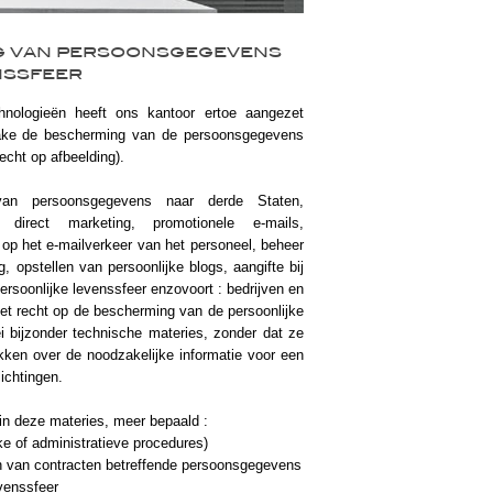
G VAN PERSOONSGEGEVENS
NSSFEER
chnologieën heeft ons kantoor ertoe aangezet
nzake de bescherming van de persoonsgegevens
recht op afbeelding).
 van persoonsgegevens naar derde Staten,
 direct marketing, promotionele e-mails,
 op het e-mailverkeer van het personeel, beheer
, opstellen van persoonlijke blogs, aangifte bij
soonlijke levenssfeer enzovoort : bedrijven en
het recht op de bescherming van de persoonlijke
i bijzonder technische materies, zonder dat ze
hikken over de noodzakelijke informatie voor een
ichtingen.
j in deze materies, meer bepaald :
ke of administratieve procedures)
en van contracten betreffende persoonsgegevens
venssfeer